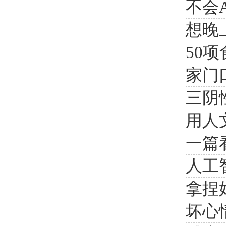
不会
想晚
50
家门
三阴
用人
一篇
人工
拿捏
坏心