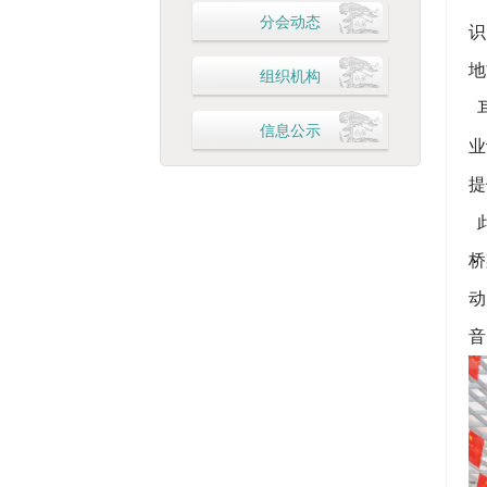
分会动态
识
地
组织机构
耳
信息公示
业
提
此
桥
动
音